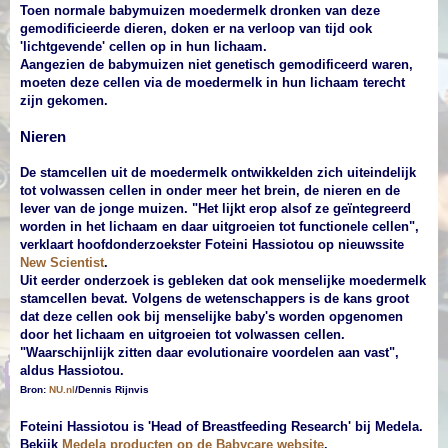
Toen normale babymuizen moedermelk dronken van deze
gemodificieerde dieren, doken er na verloop van tijd ook
'lichtgevende' cellen op in hun lichaam.
Aangezien de babymuizen niet genetisch gemodificeerd waren,
moeten deze cellen via de moedermelk in hun lichaam terecht
zijn gekomen.
Nieren
De stamcellen uit de moedermelk ontwikkelden zich uiteindelijk
tot volwassen cellen in onder meer het brein, de nieren en de
lever van de jonge muizen. "Het lijkt erop alsof ze geïntegreerd
worden in het lichaam en daar uitgroeien tot functionele cellen",
verklaart hoofdonderzoekster Foteini Hassiotou op nieuwssite
New Scientist
.
Uit eerder onderzoek is gebleken dat ook menselijke moedermelk
stamcellen bevat. Volgens de wetenschappers is de kans groot
dat deze cellen ook bij menselijke baby's worden opgenomen
door het lichaam en uitgroeien tot volwassen cellen.
"Waarschijnlijk zitten daar evolutionaire voordelen aan vast",
aldus Hassiotou.
Bron:
NU.nl
/Dennis Rijnvis
Foteini Hassiotou is 'Head of Breastfeeding Research' bij Medela.
Bekijk
Medela producten op de Babycare website
.