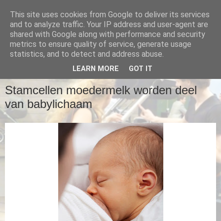
This site uses cookies from Google to deliver its services
Babycare Blog
and to analyze traffic. Your IP address and user-agent are
shared with Google along with performance and security
metrics to ensure quality of service, generate usage
Babies, Parenting and Great Baby Gear!
statistics, and to detect and address abuse.
LEARN MORE
GOT IT
DINSDAG 11 NOVEMBER 2014
Stamcellen moedermelk worden deel
van babylichaam