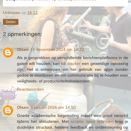
Unknown
op
16:12
Delen
2 opmerkingen:
Olsen
15 december 2024 om 16:22
Als je gesprekken op verschillende berichtenplatforms in de
gaten wilt houden, kan
kik tracker
een geweldige oplossing
zijn. Het is ontworpen om het gebruik van apps zonder
gedoe te monitoren en om communicatie bij te houden voor
veiligheids- of productiviteitsdoeleinden.
Beantwoorden
Olsen
3 januari 2026 om 14:50
Goede academische begeleiding maakt een groot verschil
tijdens het afstuderen. Met
scriptie laten schrijven
krijg je
duidelijke structuur, heldere feedback en ondersteuning op